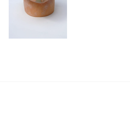
Navigation
de
l’article