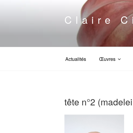
Aller
au
Claire C
contenu
principal
Actualités
Œuvres
tête n°2 (madele