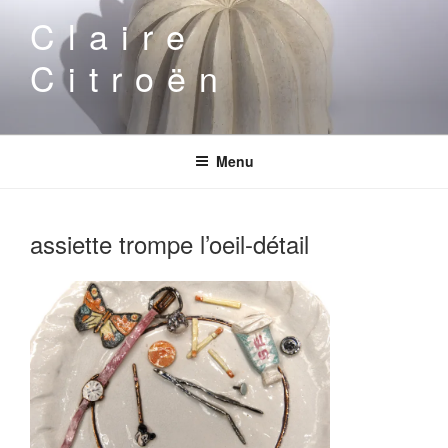
Aller
Claire
au
contenu
Citroën
principal
Menu
assiette trompe l’oeil-détail