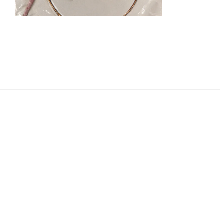
Navigation
de
l’article