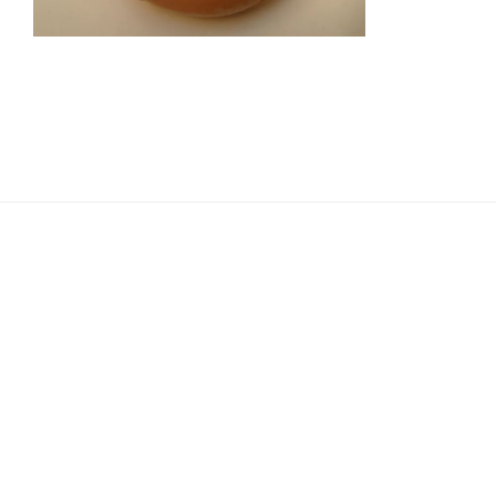
Navigation
de
l’article