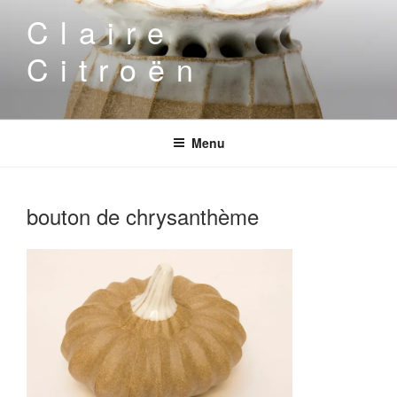
Aller
Claire
au
contenu
Citroën
principal
Menu
bouton de chrysanthème