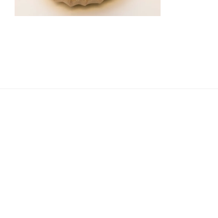
Navigation
de
l’article