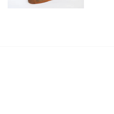
Navigation
de
l’article