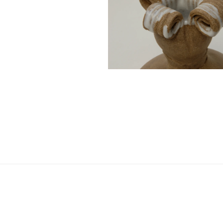
Navigation
de
l’article