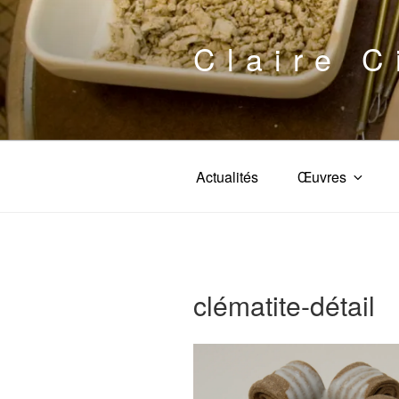
Aller
au
Claire C
contenu
principal
Actualités
Œuvres
clématite-détail