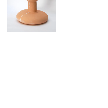
Navigation
de
l’article