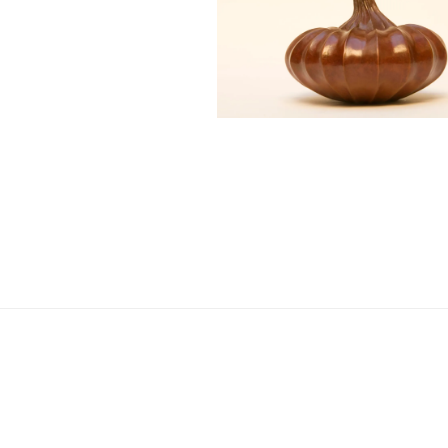
Navigation
de
l’article