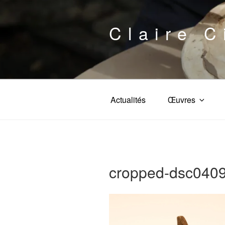
Aller
au
Claire C
contenu
principal
Actualités
Œuvres
cropped-dsc0409