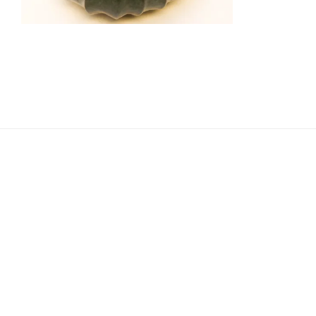
Navigation
de
l’article