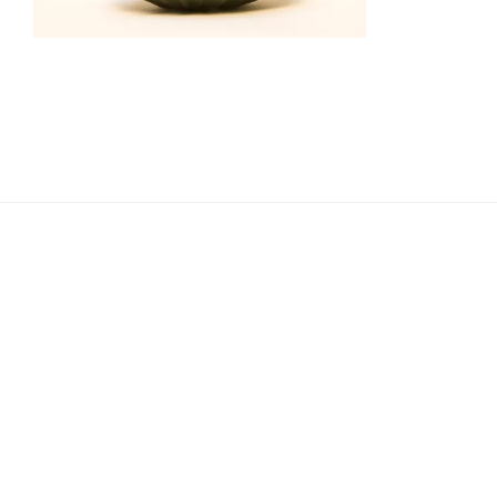
Navigation
de
l’article