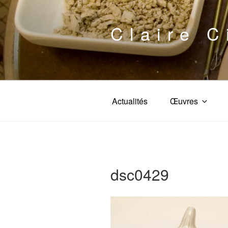
Aller
au
Claire C
contenu
principal
Actualités
Œuvres
dsc0429