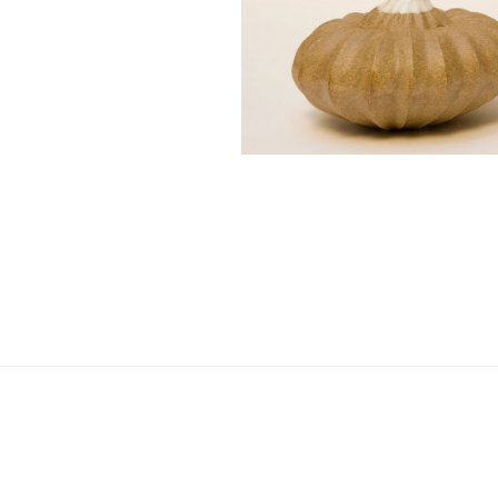
Navigation
de
l’article