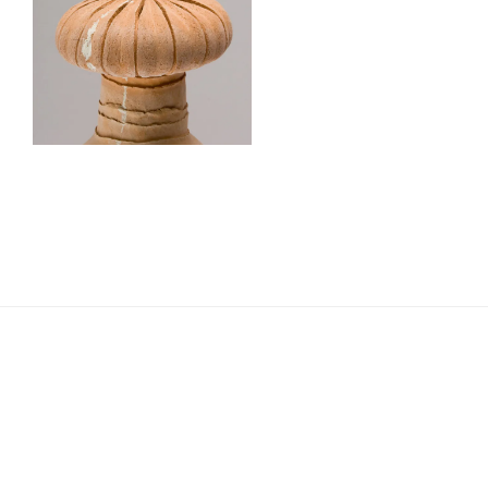
Navigation
de
l’article