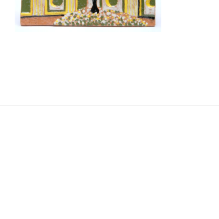
Navigation
de
l’article