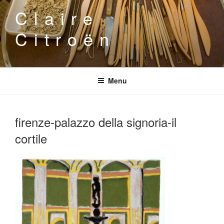
Aller
Claire
au
contenu
Citroën
principal
Menu
firenze-palazzo della signoria-il
cortile