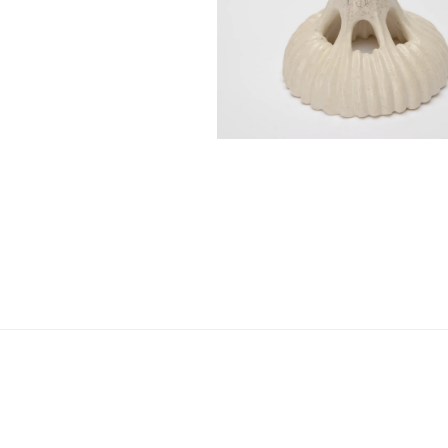
Navigation
de
l’article