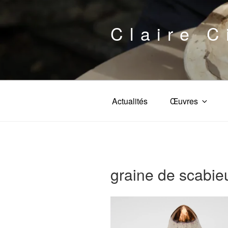
Aller
au
Claire C
contenu
principal
Actualités
Œuvres
graine de scabie