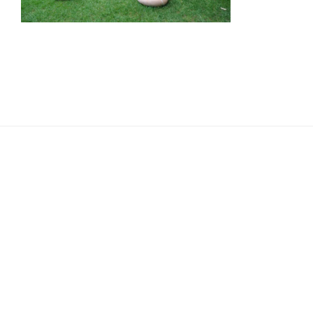
Navigation
de
l’article