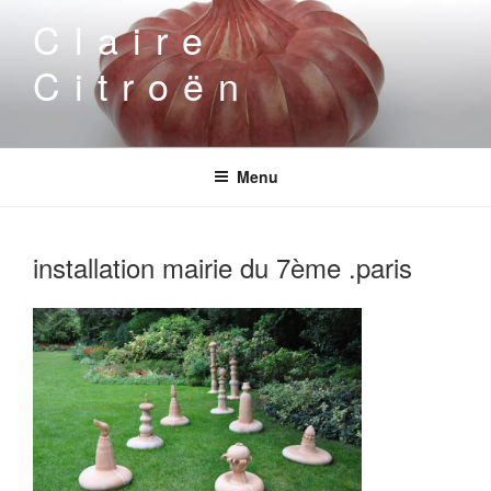
Aller
Claire
au
contenu
Citroën
principal
Menu
installation mairie du 7ème .paris