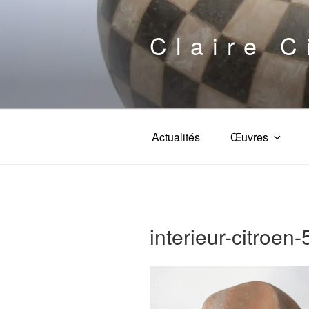
Aller
au
Claire C
contenu
principal
Actualités
Œuvres
interieur-citroen-