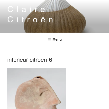
Aller
Claire
au
contenu
Citroën
principal
Menu
interieur-citroen-6