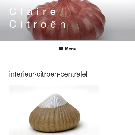
Aller
Claire
au
contenu
Citroën
principal
Menu
interieur-citroen-centralel