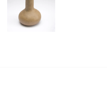
Navigation
de
l’article