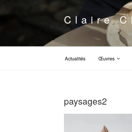
Aller
au
Claire C
contenu
principal
Actualités
Œuvres
paysages2