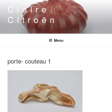
Aller
Claire
au
contenu
Citroën
principal
Menu
porte- couteau 1