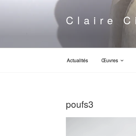
Aller
au
Claire C
contenu
principal
Actualités
Œuvres
poufs3