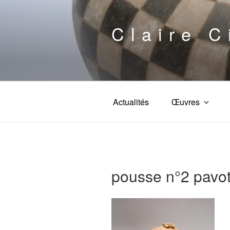
Aller
au
Claire C
contenu
principal
Actualités
Œuvres
pousse n°2 pavot