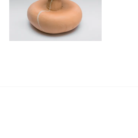
Navigation
de
l’article