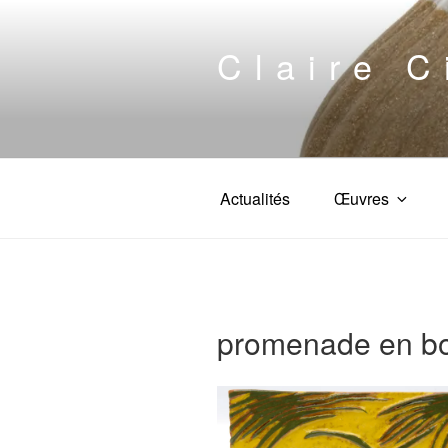
Aller
au
Claire C
contenu
principal
Actualités
Œuvres
promenade en bo