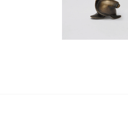
Navigation
de
l’article