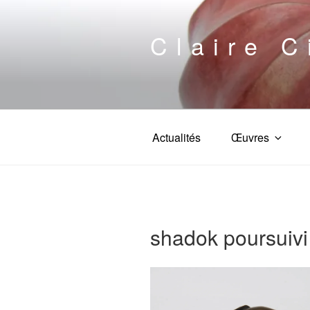
Aller
au
Claire C
contenu
principal
Actualités
Œuvres
shadok poursuivi