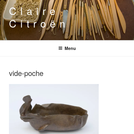
Aller
Claire
au
contenu
Citroën
principal
Menu
vide-poche