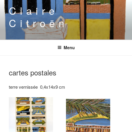
Aller
Claire
au
contenu
Citroën
principal
Menu
cartes postales
terre vernissée 0,4x14x9 cm