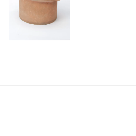
Navigation
de
l’article