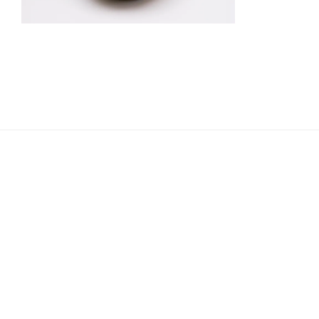
Navigation
de
l’article