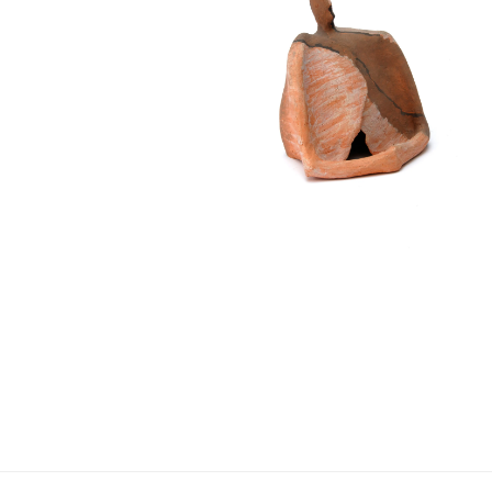
Navigation
de
l’article