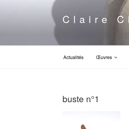
Aller
au
Claire C
contenu
principal
Actualités
Œuvres
buste n°1