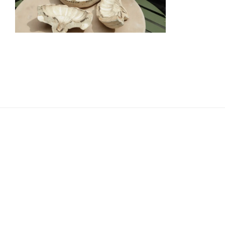
Navigation
de
l’article