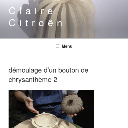
Aller
Claire
au
contenu
Citroën
principal
Menu
démoulage d’un bouton de
chrysanthème 2